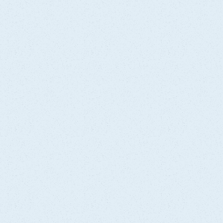
Rotfylling
Tannfylling
Tannkjøttsykdom
Tannlegeundersøkelse