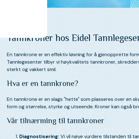
Tannkroner hos Eidel Tannlegese
En tannkrone er en effektiv løsning for å gjenopprette form,
Tannlegesenter tilbyr vi høykvalitets tannkroner, skredder
sterkt og vakkert smil.
Hva er en tannkrone?
En tannkrone er en slags "hette" som plasseres over en sk
form og størrelse, styrke og utseende. Kroner kan også bruk
Vår tilnærming til tannkroner
Diagnostisering:
Vi vil nøye vurdere tilstanden til