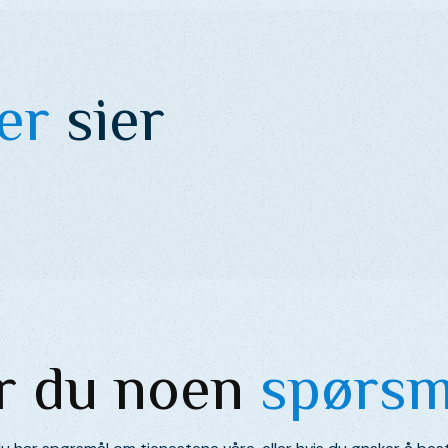
er
sier
r du noen
spørsm