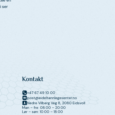
lle en
i ser
Kontakt
+47 67 49 10 00
post@eideltannlegesenter.no
Nedre Vilberg Veg 8, 2080 Eidsvoll
Man – fre: 08:00 – 20:00
Lør – søn: 10:00 – 18:00