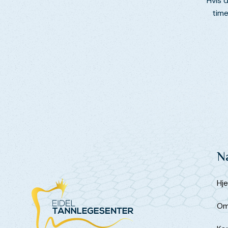
Hvis 
time
N
Hj
Om