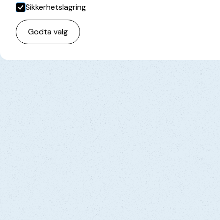
Sikkerhetslagring
Godta valg
Behandling med narkose
Skallfasetter
Airflow
Tannbleking
Invisalign
Tanngebiss og protetese
Tannkrone
Tanntrekking