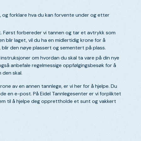
j, og forklare hva du kan forvente under og etter
k. Først forbereder vi tannen og tar et avtrykk som
blir laget, vil du ha en midlertidig krone for å
 blir den nøye plassert og sementert på plass.
te instruksjoner om hvordan du skal ta vare på din nye
også anbefale regelmessige oppfølgingsbesøk for å
 den skal.
krone av en annen tannlege, er vi her for å hjelpe. Du
nde en e-post. På Eidel Tannlegesenter er vi forpliktet
rem til å hjelpe deg opprettholde et sunt og vakkert