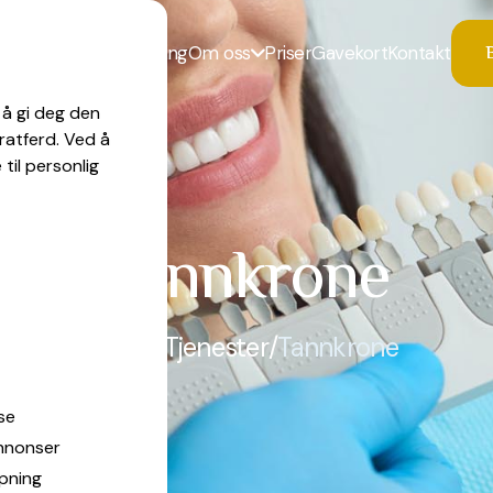
B
vakt
Narkosebehandling
Om oss
Priser
Gavekort
Kontakt

 å gi deg den
ratferd. Ved å
til personlig
Tannkrone
Hjem
/
Tjenester
/
Tannkrone
se
annonser
spning