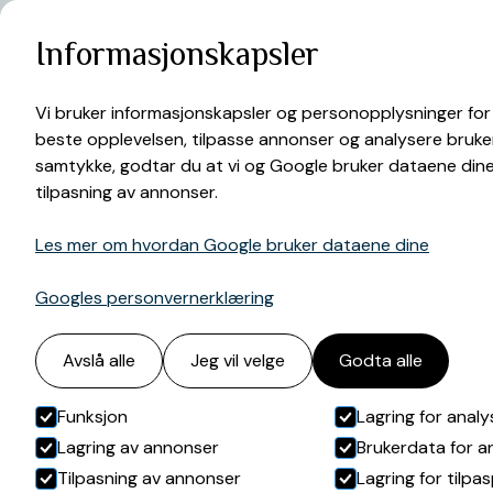
Informasjonskapsler
Hjem
Tjenester
Tannlegeskrekk
Tannlege

Vi bruker informasjonskapsler og personopplysninger for
beste opplevelsen, tilpasse annonser og analysere bruke
samtykke, godtar du at vi og Google bruker dataene dine 
tilpasning av annonser.
Les mer om hvordan Google bruker dataene dine
Googles personvernerklæring
Avslå alle
Jeg vil velge
Godta alle
Funksjon
Lagring for analy
Lagring av annonser
Brukerdata for 
Tilpasning av annonser
Lagring for tilpa