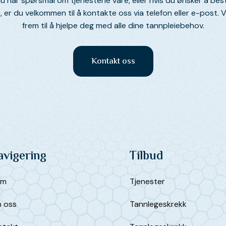
du har spørsmål om tjenestene våre, eller hvis du ønsker å besti
, er du velkommen til å kontakte oss via telefon eller e-post. V
frem til å hjelpe deg med alle dine tannpleiebehov.
Kontakt oss
avigering
Tilbud
em
Tjenester
 oss
Tannlegeskrekk