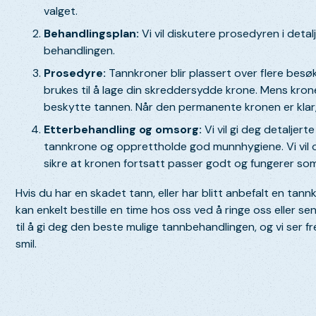
valget.
Behandlingsplan:
Vi vil diskutere prosedyren i detal
behandlingen.
Prosedyre:
Tannkroner blir plassert over flere besø
brukes til å lage din skreddersydde krone. Mens kronen 
beskytte tannen. Når den permanente kronen er klar,
Etterbehandling og omsorg:
Vi vil gi deg detaljer
tannkrone og opprettholde god munnhygiene. Vi vil 
sikre at kronen fortsatt passer godt og fungerer som
Hvis du har en skadet tann, eller har blitt anbefalt en tann
kan enkelt bestille en time hos oss ved å ringe oss eller se
til å gi deg den beste mulige tannbehandlingen, og vi ser f
smil.