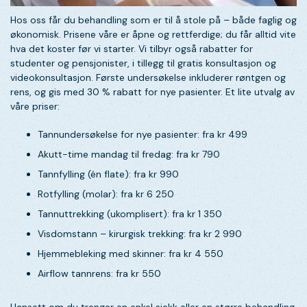
Hos oss får du behandling som er til å stole på – både faglig og
økonomisk. Prisene våre er åpne og rettferdige; du får alltid vite
hva det koster før vi starter. Vi tilbyr også rabatter for
studenter og pensjonister, i tillegg til gratis konsultasjon og
videokonsultasjon. Første undersøkelse inkluderer røntgen og
rens, og gis med 30 % rabatt for nye pasienter. Et lite utvalg av
våre priser:
Tannundersøkelse for nye pasienter: fra kr 499
Akutt-time mandag til fredag: fra kr 790
Tannfylling (én flate): fra kr 990
Rotfylling (molar): fra kr 6 250
Tannuttrekking (ukomplisert): fra kr 1 350
Visdomstann – kirurgisk trekking: fra kr 2 990
Hjemmebleking med skinner: fra kr 4 550
Airflow tannrens: fra kr 550