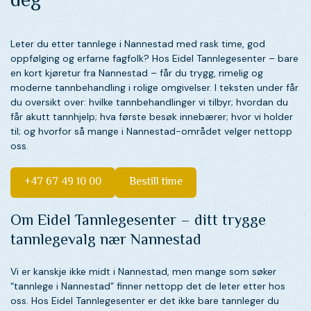
deg
Leter du etter tannlege i Nannestad med rask time, god
oppfølging og erfarne fagfolk? Hos Eidel Tannlegesenter – bare
en kort kjøretur fra Nannestad – får du trygg, rimelig og
moderne tannbehandling i rolige omgivelser. I teksten under får
du oversikt over: hvilke tannbehandlinger vi tilbyr; hvordan du
får akutt tannhjelp; hva første besøk innebærer; hvor vi holder
til; og hvorfor så mange i Nannestad-området velger nettopp
oss.
+47 67 49 10 00
Bestill time
Om Eidel Tannlegesenter – ditt trygge
tannlegevalg nær Nannestad
Vi er kanskje ikke midt i Nannestad, men mange som søker
“tannlege i Nannestad” finner nettopp det de leter etter hos
oss. Hos Eidel Tannlegesenter er det ikke bare tannleger du