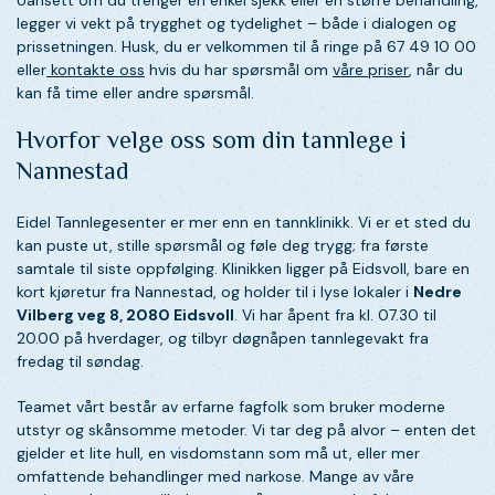
Uansett om du trenger en enkel sjekk eller en større behandling,
legger vi vekt på trygghet og tydelighet – både i dialogen og
prissetningen. Husk, du er velkommen til å ringe på 67 49 10 00
eller
kontakte oss
hvis du har spørsmål om
våre priser
, når du
kan få time eller andre spørsmål.
Hvorfor velge oss som din tannlege i
Nannestad
Eidel Tannlegesenter er mer enn en tannklinikk. Vi er et sted du
kan puste ut, stille spørsmål og føle deg trygg; fra første
samtale til siste oppfølging. Klinikken ligger på Eidsvoll, bare en
kort kjøretur fra Nannestad, og holder til i lyse lokaler i
Nedre
Vilberg veg 8, 2080 Eidsvoll
. Vi har åpent fra kl. 07.30 til
20.00 på hverdager, og tilbyr døgnåpen tannlegevakt fra
fredag til søndag.
Teamet vårt består av erfarne fagfolk som bruker moderne
utstyr og skånsomme metoder. Vi tar deg på alvor – enten det
gjelder et lite hull, en visdomstann som må ut, eller mer
omfattende behandlinger med narkose. Mange av våre