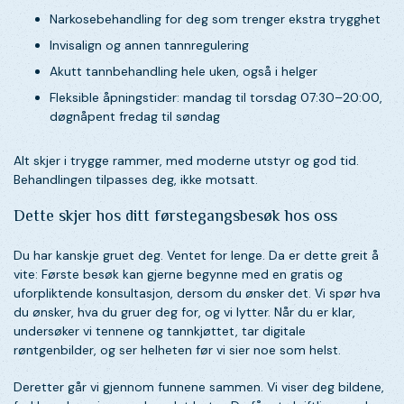
Narkosebehandling for deg som trenger ekstra trygghet
Invisalign og annen tannregulering
Akutt tannbehandling hele uken, også i helger
Fleksible åpningstider: mandag til torsdag 07:30–20:00,
døgnåpent fredag til søndag
Alt skjer i trygge rammer, med moderne utstyr og god tid.
Behandlingen tilpasses deg, ikke motsatt.
Dette skjer hos ditt førstegangsbesøk hos oss
Du har kanskje gruet deg. Ventet for lenge. Da er dette greit å
vite: Første besøk kan gjerne begynne med en gratis og
uforpliktende konsultasjon, dersom du ønsker det. Vi spør hva
du ønsker, hva du gruer deg for, og vi lytter. Når du er klar,
undersøker vi tennene og tannkjøttet, tar digitale
røntgenbilder, og ser helheten før vi sier noe som helst.
Deretter går vi gjennom funnene sammen. Vi viser deg bildene,