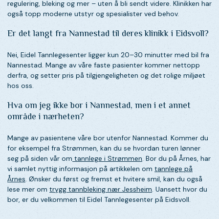
regulering, bleking og mer – uten å bli sendt videre. Klinikken har
også topp moderne utstyr og spesialister ved behov.
Er det langt fra Nannestad til deres klinikk i Eidsvoll?
Nei, Eidel Tannlegesenter ligger kun 20–30 minutter med bil fra
Nannestad. Mange av våre faste pasienter kommer nettopp
derfra, og setter pris på tilgjengeligheten og det rolige miljøet
hos oss.
Hva om jeg ikke bor i Nannestad, men i et annet
område i nærheten?
Mange av pasientene våre bor utenfor Nannestad. Kommer du
for eksempel fra Strømmen, kan du se hvordan turen lønner
seg på siden vår om
tannlege i Strømmen
. Bor du på Årnes, har
vi samlet nyttig informasjon på artikkelen om
tannlege på
Årnes
. Ønsker du først og fremst et hvitere smil, kan du også
lese mer om
trygg tannbleking nær Jessheim
. Uansett hvor du
bor, er du velkommen til Eidel Tannlegesenter på Eidsvoll.