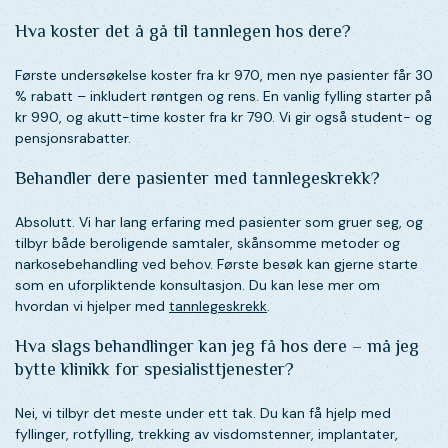
Hva koster det å gå til tannlegen hos dere?
Første undersøkelse koster fra kr 970, men nye pasienter får 30
% rabatt – inkludert røntgen og rens. En vanlig fylling starter på
kr 990, og akutt-time koster fra kr 790. Vi gir også student- og
pensjonsrabatter.
Behandler dere pasienter med tannlegeskrekk?
Absolutt. Vi har lang erfaring med pasienter som gruer seg, og
tilbyr både beroligende samtaler, skånsomme metoder og
narkosebehandling ved behov. Første besøk kan gjerne starte
som en uforpliktende konsultasjon. Du kan lese mer om
hvordan vi hjelper med
tannlegeskrekk
.
Hva slags behandlinger kan jeg få hos dere – må jeg
bytte klinikk for spesialisttjenester?
Nei, vi tilbyr det meste under ett tak. Du kan få hjelp med
fyllinger, rotfylling, trekking av visdomstenner, implantater,