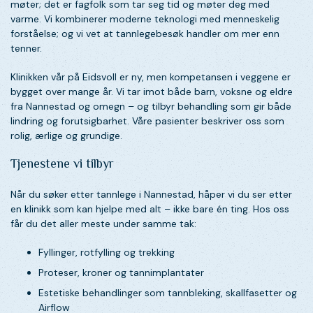
møter; det er fagfolk som tar seg tid og møter deg med
varme. Vi kombinerer moderne teknologi med menneskelig
forståelse; og vi vet at tannlegebesøk handler om mer enn
tenner.
Klinikken vår på Eidsvoll er ny, men kompetansen i veggene er
bygget over mange år. Vi tar imot både barn, voksne og eldre
fra Nannestad og omegn – og tilbyr behandling som gir både
lindring og forutsigbarhet. Våre pasienter beskriver oss som
rolig, ærlige og grundige.
Tjenestene vi tilbyr
Når du søker etter tannlege i Nannestad, håper vi du ser etter
en klinikk som kan hjelpe med alt – ikke bare én ting. Hos oss
får du det aller meste under samme tak:
Fyllinger, rotfylling og trekking
Proteser, kroner og tannimplantater
Estetiske behandlinger som tannbleking, skallfasetter og
Airflow